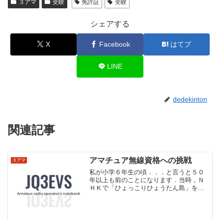
３アマ
受験
免許証
受験
シェアする
X
Facebook
はてブ
LINE
dedekinton
関連記事
アマチュア無線資格への挑戦
３アマ
私が小学６年生の頃．．．と言うと５０
年以上も前のことになります．当時，Ｎ
ＨＫで「ひょっこりひょうたん島」をや
っていた時期で，ドン・ガバチョの声を
担当しておられた藤村有弘さんがアマチ
ュア無線をやっていると言う記事を，ど
こかの雑誌で見かけたと言...