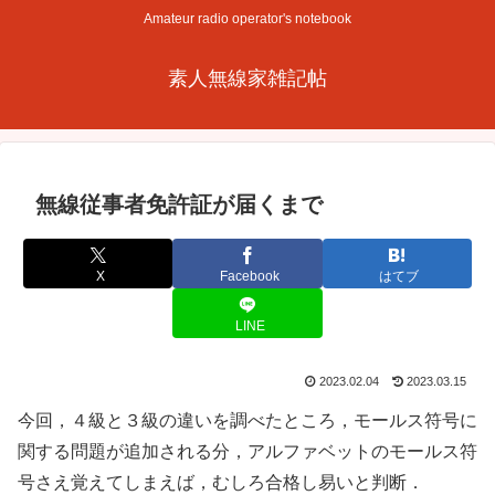
Amateur radio operator's notebook
素人無線家雑記帖
無線従事者免許証が届くまで
X
Facebook
はてブ
LINE
2023.02.04
2023.03.15
今回，４級と３級の違いを調べたところ，モールス符号に
関する問題が追加される分，アルファベットのモールス符
号さえ覚えてしまえば，むしろ合格し易いと判断．